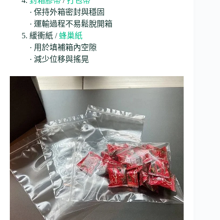
封箱膠帶
/
打包帶
· 保持外箱密封與穩固
· 運輸過程不易鬆脫開箱
緩衝紙 /
蜂巢紙
· 用於填補箱內空隙
· 減少位移與搖晃