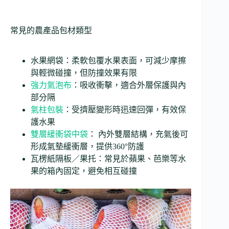
常見的農產品包材類型
水果網袋：柔軟包覆水果表面，可減少摩擦
與輕微碰撞，但防撞效果有限
強力氣泡布
：吸收衝擊，適合外層保護與內
部分隔
氣柱包裝
：受擠壓變形時迅速回彈，有效保
護水果
雙層緩衝袋中袋
： 內外雙層結構，充氣後可
形成氣墊緩衝層，提供360°防護
瓦楞紙隔板／果托：常見於蘋果、芭樂等水
果的箱內固定，避免相互碰撞