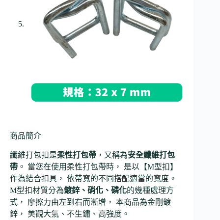
商品簡介
纖維打包扣是
柔性打包帶
，又稱為
安全纖維打包
帶
。 當您在使用柔性打包帶時， 是以【M型扣】
作為結合扣具， 依帶寬的不同搭配適當的寬度。
M型扣材質分為
鍍鋅、硝化、磷化
的幾種處理方
式， 摩擦力由左到右而漸增， 本商品為金剛鍍
鋅， 美觀大氣、不生鏽、高強度。