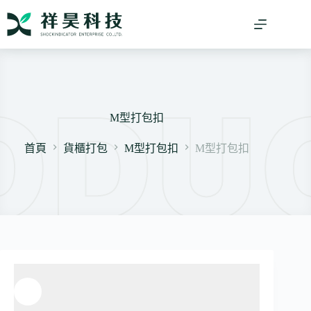
跳
至
主
要
內
容
M型打包扣
首頁
貨櫃打包
M型打包扣
M型打包扣