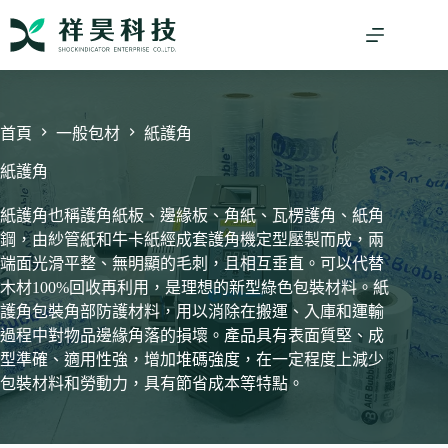
跳
至
主
要
內
容
首頁
一般包材
紙護角
紙護角
紙護角也稱護角紙板、邊緣板、角紙、瓦楞護角、紙角
鋼，由紗管紙和牛卡紙經成套護角機定型壓製而成，兩
端面光滑平整、無明顯的毛刺，且相互垂直。可以代替
木材100%回收再利用，是理想的新型綠色包裝材料。紙
護角包裝角部防護材料，用以消除在搬運、入庫和運輸
過程中對物品邊緣角落的損壞。產品具有表面質堅、成
型準確、適用性強，增加堆碼強度，在一定程度上減少
包裝材料和勞動力，具有節省成本等特點。