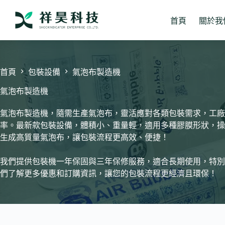
跳
至
首頁
關於我
主
要
內
容
首頁
包裝設備
氣泡布製造機
氣泡布製造機
氣泡布製造機，隨需生產氣泡布，靈活應對各類包裝需求，工廠
率。最新款包裝設備，體積小、重量輕，適用多種膠膜形狀，操作
生成高質量氣泡布，讓包裝流程更高效、便捷！
我們提供包裝機一年保固與三年保修服務，適合長期使用，特別
們了解更多優惠和訂購資訊，讓您的包裝流程更經濟且環保！