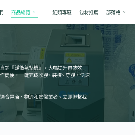
們
商品總覽
紙類專區
包材推薦
部落格
直銷『緩衝氣墊機』，大幅提升包裝效
簡便，一鍵完成吹膜> 裝模> 穿膜，快速
適合電商、物流和倉儲業者。立即聯繫我