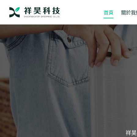
跳
至
首頁
關於我
主
要
內
容
祥昊