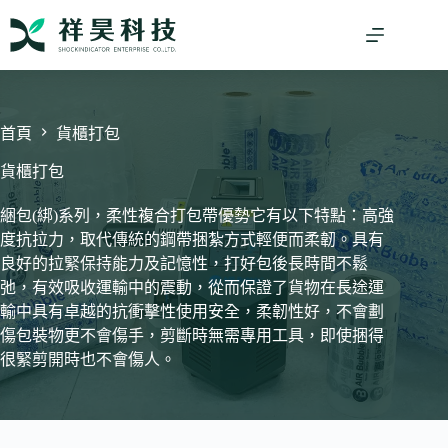
跳
至
主
要
內
容
首頁
貨櫃打包
貨櫃打包
綑包(綁)系列，柔性複合打包帶優勢它有以下特點：高強
度抗拉力，取代傳統的鋼帶捆紮方式輕便而柔韌。具有
良好的拉緊保持能力及記憶性，打好包後長時間不鬆
弛，有效吸收運輸中的震動，從而保證了貨物在長途運
輸中具有卓越的抗衝擊性使用安全，柔韌性好，不會劃
傷包裝物更不會傷手，剪斷時無需專用工具，即使捆得
很緊剪開時也不會傷人。