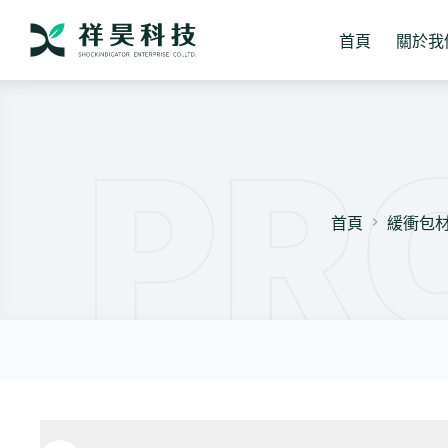
跳
至
首頁
關於我
主
要
內
容
首頁
緩衝包