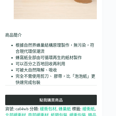
商品簡介
根據自然界蜂巢結構原理製作，無污染，符
合現代環保潮流
蜂窩紙全部由可循環再生的紙材製作
可以百分之百地回收再利用
可被大自然降解、吸收
完全不需使用剪刀、 膠帶，比「泡泡紙」更
快速完成包裝
點我購買商品
貨號:
ca04wb
分類:
緩衝包材
,
蜂巢紙
標籤:
緩衝紙
,
北部緩衝材
,
南部緩衝材
,
紙類包裝
,
緩衝包裝
,
精品