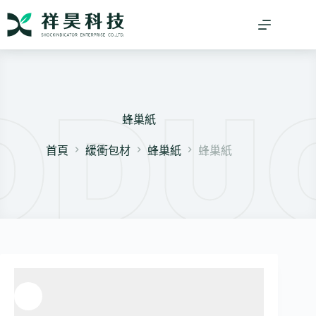
跳
至
主
要
內
容
蜂巢紙
首頁
緩衝包材
蜂巢紙
蜂巢紙