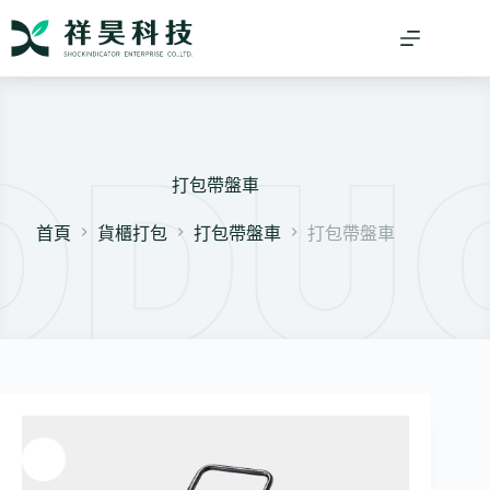
跳
至
主
要
內
容
打包帶盤車
首頁
貨櫃打包
打包帶盤車
打包帶盤車