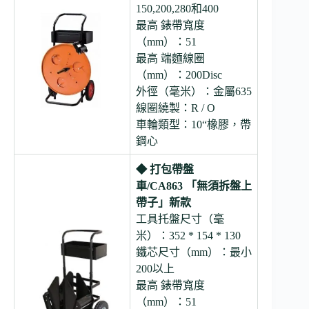
150,200,280和400
最高 錶帶寬度
（mm）：51
最高 端麵線圈
（mm）：200Disc
外徑（毫米）：金屬635
線圈繞製：R / O
車輪類型：10“橡膠，帶
鋼心
◆ 打包帶盤
車/CA863 「無須拆盤上
帶子」新款
工具托盤尺寸（毫
米）：352 * 154 * 130
鐵芯尺寸（mm）：最小
200以上
最高 錶帶寬度
（mm）：51