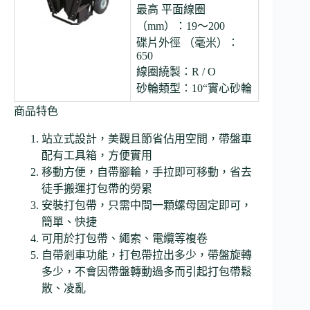
最高 平面線圈
（mm）：19〜200
碟片外徑 （毫米）：
650
線圈繞製：R / O
砂輪類型：10“實心砂輪
商品特色
站立式設計，美觀且節省佔用空間，帶盤車
配有工具箱，方便實用
移動方便，自帶腳輪，手拉即可移動，省去
徒手搬運打包帶的勞累
安裝打包帶，只需中間一顆螺母固定即可，
簡單、快捷
可用於打包帶、繩索、電纜等複卷
自帶剎車功能，打包帶拉出多少，帶盤旋轉
多少，不會因帶盤轉動過多而引起打包帶鬆
散、凌亂