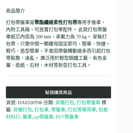
商品簡介
打包帶盤車是
聚酯纖維柔性打包帶
專用手推車，
內附工具箱，可放置打包零配件。 此款打包帶盤
車紙芯內徑為 200 mm，承載力為 70 kg。 安裝打
包帶，只需中間一顆螺母固定即可，簡單、快捷。
輕巧、造型簡單、不會因帶盤轉動過多而引起打包
帶鬆散、凌亂。 廣泛用於輕型鋼鐵工藝、有色金
屬、造紙、石材、木材等新型打包工具。
點我購買商品
貨號:
DA0320T06
分類:
貨櫃打包
,
打包帶盤車
標
籤:
貨櫃打包
,
打包車
,
帶盤車
,
打包帶專用車
,
包裝
材料行
,
盤車
,
pp帶盤車
,
PET帶盤車