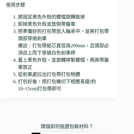
使用步驟
將固定黑色外殼的螺帽旋轉取掉
卸掉黑色外殼並放倒帶盤車
把準備好的打包帶放入軸承中，並將打包帶
頭部穿過剎車
備註：打包帶紙芯直徑為200mm，且頭部必
須自上而下穿過白色剎車桿
蓋上黑色外殼，並旋轉擰緊螺帽，再將帶盤
車放正
從剎車處拉出打包帶打包物體
打包好後，用打包機切下相應長度(約
10~15cm)打包帶即可
煩惱如何挑選包裝材料？