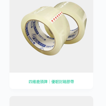
四維鹿頭牌｜優韌封箱膠帶