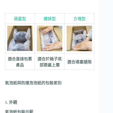
葫蘆型
連排型
方塊型
適合直接包裹
適合於箱子底
適合填塞縫隙
產品
部跟最上層
氣泡紙與防撞泡泡紙的包裝差別
1. 外觀
氣泡紙包裝示範