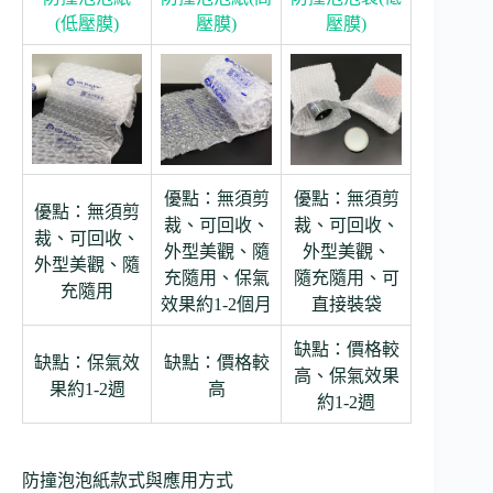
(低壓膜)
壓膜)
壓膜)
優點：無須剪
優點：無須剪
優點：無須剪
裁、可回收、
裁、可回收、
裁、可回收、
外型美觀、隨
外型美觀、
外型美觀、隨
充隨用、保氣
隨充隨用、可
充隨用
效果約1-2個月
直接裝袋
缺點：價格較
缺點：保氣效
缺點：價格較
高、保氣效果
果約1-2週
高
約1-2週
防撞泡泡紙款式與應用方式