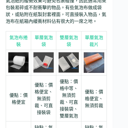
氣泡紙的緩衝效果可避免包裹碰撞，因此通常用來
包裝易碎或不耐衝擊的物品。有些氣泡布做成袋
狀，或貼附在紙製封套裡面，可直接裝入物品，氣
泡布在紙箱內緩衝材料佔有很大的一席之地。
氣泡布捲
單層氣泡
雙層氣泡
單層氣泡
裝
袋
袋
裁片
優點：價
優點：價
格中等、
格便宜、
優點：價
優點：價
無須剪
無須剪
格便宜、
格便宜
裁、可直
裁、可直
無須剪裁
接裝袋、
接裝袋
雙層氣泡
缺點：氣
缺點：氣