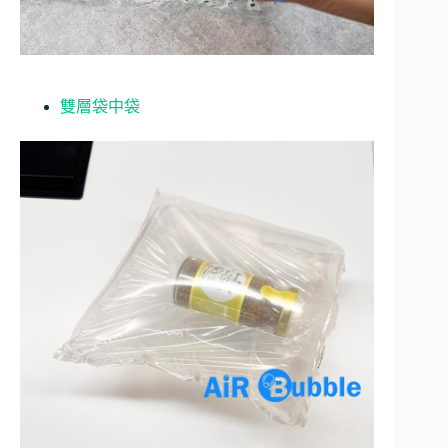
雙層袋中袋