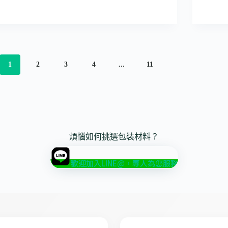
1
2
3
4
...
11
煩惱如何挑選包裝材料？
歡迎加入LINE@，專人為您服務