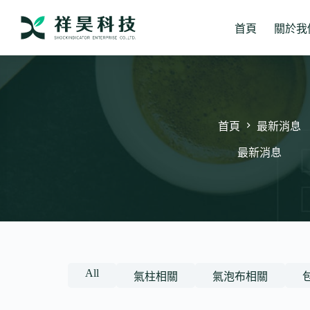
跳
至
首頁
關於我
主
要
內
容
首頁
最新消息
最新消息
All
氣柱相關
氣泡布相關