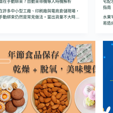
還在手動綁束？自動束帶機導入時機解析
宅配
指南
在許多中小型工廠、印刷廠與電商倉儲現場，
手動綁束仍然是常見做法。當出貨量不大時…
水果
易造