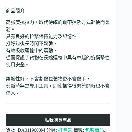
商品簡介
高強度抗拉力，取代傳統的鋼帶捆紮方式輕便而柔
韌。
具有良好的拉緊保持能力及記憶性，
打好包後長時間不鬆弛，
有效吸收運輸中的震動，
從而保證了貨物在長途運輸中具有卓越的抗衝擊性
使用安全。
柔韌性好，不會劃傷包裝物更不會傷手，
剪斷時無需專用工具，即使捆得很緊剪開時也不會
傷人。
點我購買商品
貨號:
DA0119600M
分類:
打包帶
標籤:
包裝商品
,