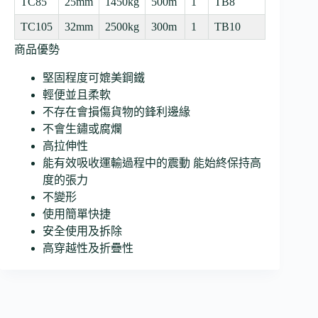
TC85
25mm
1450kg
500m
1
TB8
TC105
32mm
2500kg
300m
1
TB10
商品優勢
堅固程度可媲美鋼鐵
輕便並且柔軟
不存在會損傷貨物的鋒利邊緣
不會生鏽或腐爛
高拉伸性
能有效吸收運輸過程中的震動 能始終保持高
度的張力
不變形
使用簡單快捷
安全使用及拆除
高穿越性及折疊性