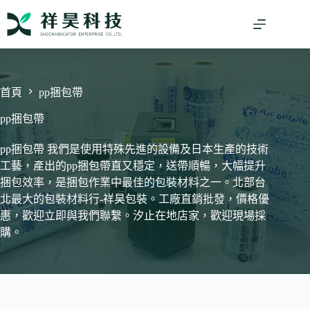
跳
至
主
要
內
容
首頁
pp捆包帶
pp捆包帶
pp捆包帶 我們是使用特殊先進的設備及日本生產的技術
工藝，產出的pp捆包帶直又穩定，送帶順暢，大幅提升
捆包效率，是捆包作業中最佳的包裝材料之一。北部台
北最大的包裝材料行-祥昊包裝。工廠直銷批發，價格優
惠，歡迎立即與我們聯繫。汐止在地店家，歡迎現場採
購。