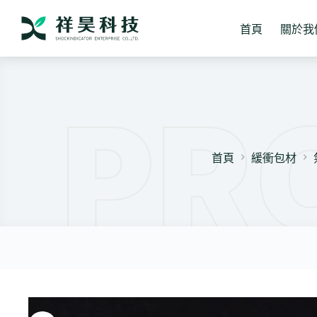
跳
至
首頁
關於我
主
要
內
容
首頁
緩衝包材