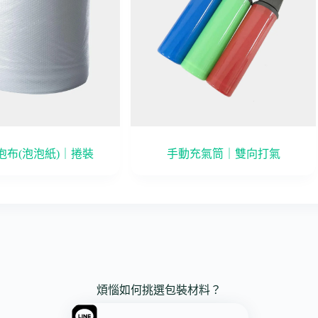
泡布(泡泡紙)｜捲裝
手動充氣筒｜雙向打氣
煩惱如何挑選包裝材料？