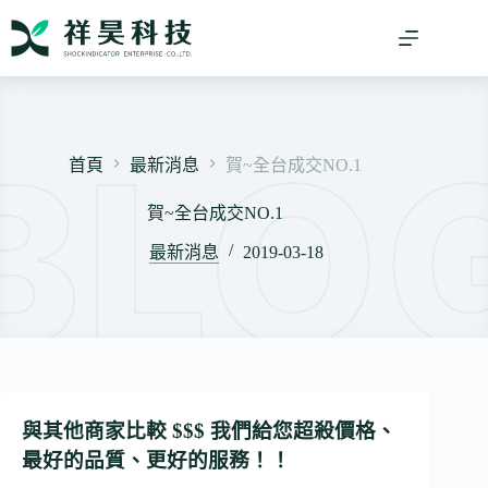
跳
至
主
要
內
容
首頁
最新消息
賀~全台成交NO.1
賀~全台成交NO.1
最新消息
2019-03-18
與其他商家比較 $$$ 我們給您超殺價格、
最好的品質、更好的服務！！