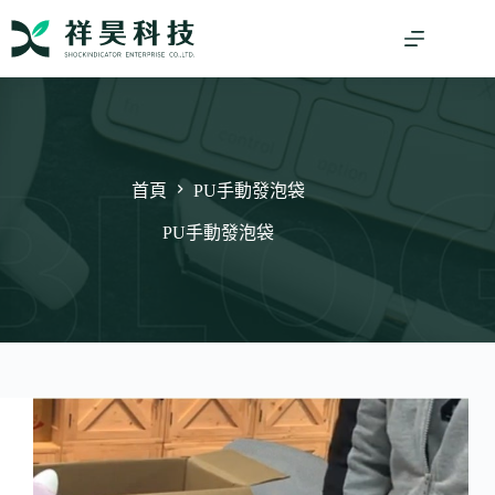
跳
至
主
要
內
容
首頁
PU手動發泡袋
PU手動發泡袋