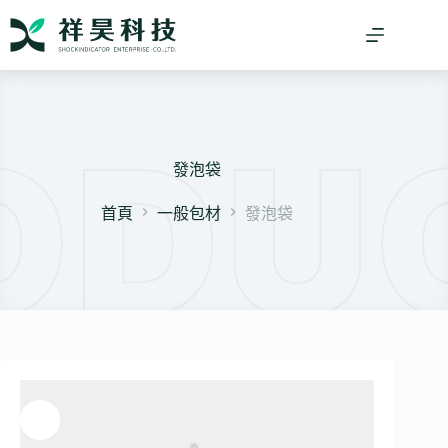
跳
至
主
要
內
容
發泡袋
首頁
一般包材
發泡袋