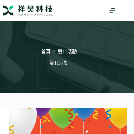
跳
至
主
要
內
容
首頁
雙11活動
雙11活動