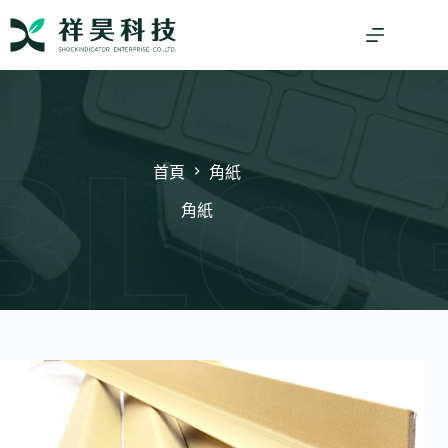
跳
至
主
要
內
容
首頁
角紙
角紙