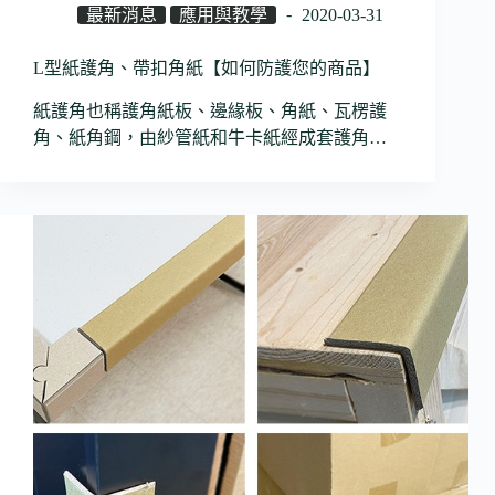
最新消息
應用與教學
2020-03-31
L型紙護角、帶扣角紙【如何防護您的商品】
紙護角也稱護角紙板、邊緣板、角紙、瓦楞護
角、紙角鋼，由紗管紙和牛卡紙經成套護角…