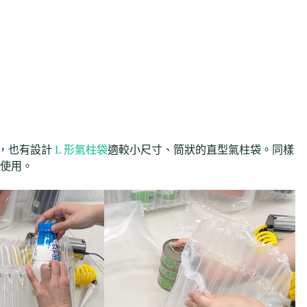
品，也有設計
L 形氣柱袋
適較小尺寸、筒狀的直型氣柱袋。同樣
品使用。