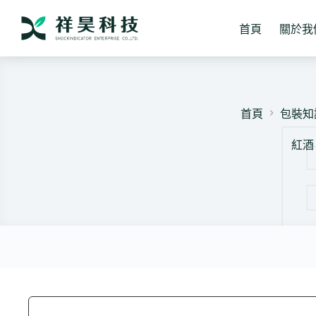
跳
至
首頁
關於我
主
要
內
容
首頁
包裝知
紅酒