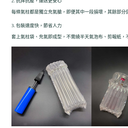
2. 抗摔抗壓，運送更安心
每條氣柱都是獨立充氣艙，即便其中一段損壞，其餘部分
3. 包裝速度快，節省人力
套上氣柱袋、充氣即成型，不需繞半天氣泡布、剪報紙，