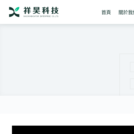
跳
至
首頁
關於我
主
要
內
容