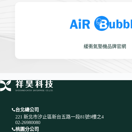
緩衝氣墊機品牌官網
台北總公司
221 新北市汐止區新台五路一段81號9樓之4
02-26980080
桃園分公司