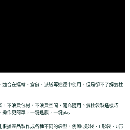
，適合在運輸、倉儲、派送等途徑中使用，但是卻不了解氣柱
袋，不浪費包材，不浪費空間，隨充隨用。氣柱袋製造機巧
操作更簡單，一鍵進膜，一鍵play
能根據產品製作成各種不同的袋型，例如Q形袋、L形袋、U形