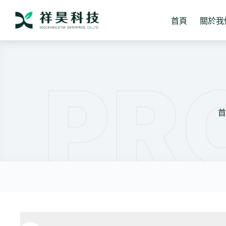
跳
至
首頁
關於我
主
要
內
容