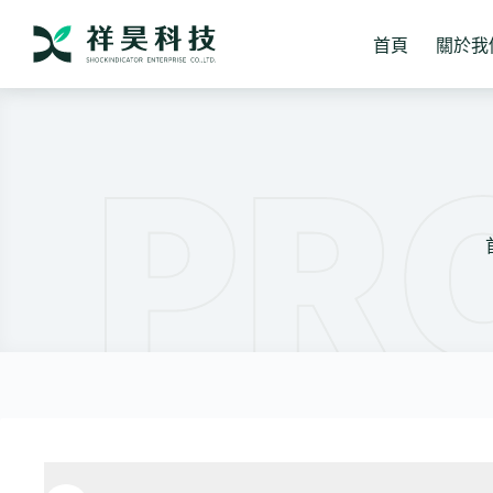
跳
至
首頁
關於我
主
要
內
容