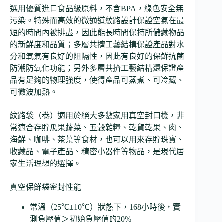
選用優質進口食品級原料，不含BPA，綠色安全無
污染。特殊而高效的微通道紋路設計保證空氣在最
短的時間內被排盡，因此能長時間保持所儲藏物品
的新鮮度和品質；多層共擠工藝結構保證產品對水
分和氧氣有良好的阻隔性，因此有良好的保鮮抗菌
防潮防氧化功能；另外多層共擠工藝結構還保證產
品有足夠的物理強度，使得產品可蒸煮、可冷藏、
可微波加熱。
紋路袋（卷）適用於絕大多數家用真空封口機，非
常適合存貯瓜果蔬菜、五穀雜糧、乾貨乾果、肉、
海鮮、咖啡、茶葉等食材，也可以用來存貯珠寶、
收藏品、電子產品、精密小器件等物品，是現代居
家生活理想的選擇。
真空保鮮袋密封性能
常溫（25℃±10℃）狀態下，168小時後，實
測負壓值＞初始負壓值的20%