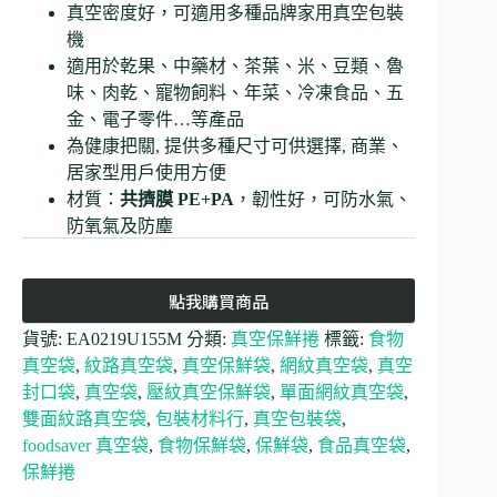
真空密度好，可適用多種品牌家用真空包裝
機
適用於乾果、中藥材、茶葉、米、豆類、魯
味、肉乾、寵物飼料、年菜、冷凍食品、五
金、電子零件…等產品
為健康把關, 提供多種尺寸可供選擇, 商業、
居家型用戶使用方便
材質：
共擠膜
PE+PA
，韌性好，可防水氣、
防氧氣及防塵
點我購買商品
貨號:
EA0219U155M
分類:
真空保鮮捲
標籤:
食物
真空袋
,
紋路真空袋
,
真空保鮮袋
,
網紋真空袋
,
真空
封口袋
,
真空袋
,
壓紋真空保鮮袋
,
單面網紋真空袋
,
雙面紋路真空袋
,
包裝材料行
,
真空包裝袋
,
foodsaver 真空袋
,
食物保鮮袋
,
保鮮袋
,
食品真空袋
,
保鮮捲