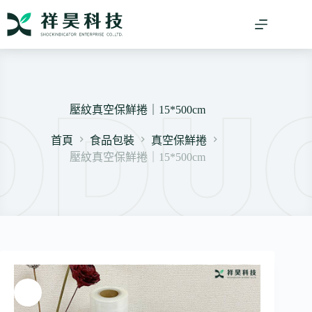
跳
至
主
要
內
容
壓紋真空保鮮捲｜15*500cm
首頁
食品包裝
真空保鮮捲
壓紋真空保鮮捲｜15*500cm