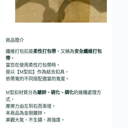
商品簡介
纖維打包扣是
柔性打包帶
，又稱為
安全纖維打包
帶
。
當您在使用柔性打包帶時，
是以【M型扣】作為結合扣具，
依帶寬的不同搭配適當的寬度。
M型扣材質分為
鍍鋅、硝化、磷化
的幾種處理方
式，
摩擦力由左到右而漸增，
本商品為金剛鍍鋅，
美觀大氣、不生鏽、高強度。