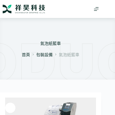
跳
至
主
要
內
容
氣泡紙籃車
首頁
包裝設備
氣泡紙籃車