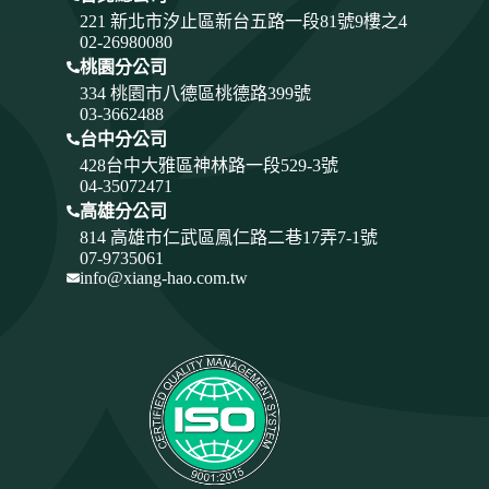
221 新北市汐止區新台五路一段81號9樓之4
02-26980080
桃園分公司
334
桃園市八德區桃德路399號
03-3662488
台中分公司
428
台中大雅區神林路一段529-3號
04-35072471
高雄分公司
814 高雄市仁武區鳳仁路二巷17弄7-1號
07-9735061
info@xiang-hao.com.tw