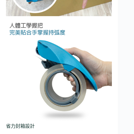
省力封箱設計