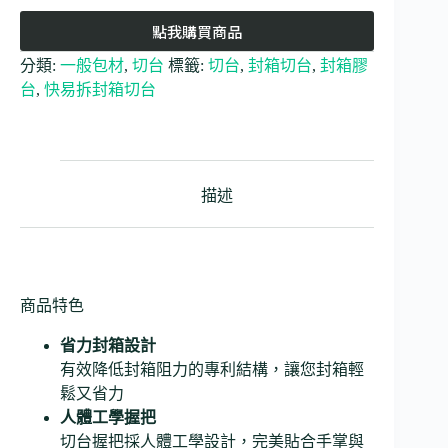
點我購買商品
分類:
一般包材
,
切台
標籤:
切台
,
封箱切台
,
封箱膠
台
,
快易拆封箱切台
描述
商品特色
省力封箱設計
有效降低封箱阻力的專利結構，讓您封箱輕
鬆又省力
人體工學握把
切台握把採人體工學設計，完美貼合手掌與