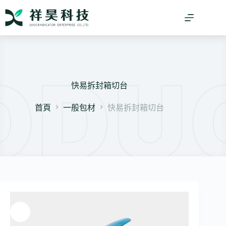
跳
至
主
要
內
容
快易拆封箱切台
首頁
一般包材
快易拆封箱切台