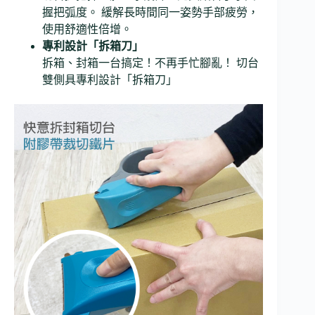
握把弧度。 緩解長時間同一姿勢手部疲勞，
使用舒適性倍增。
專利設計「拆箱刀」
拆箱、封箱一台搞定！不再手忙腳亂！ 切台
雙側具專利設計「拆箱刀」