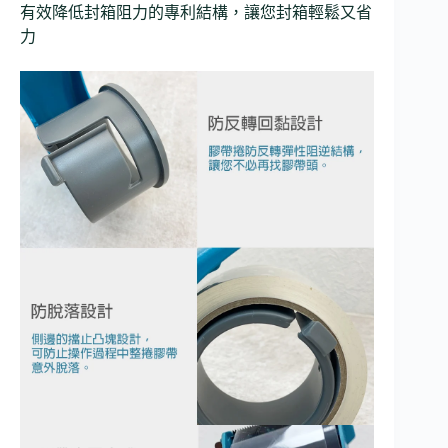
有效降低封箱阻力的專利結構，讓您封箱輕鬆又省
力