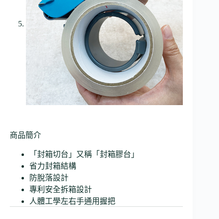
商品簡介
「封箱切台」又稱「封箱膠台」
省力封箱結構
防脫落設計
專利安全拆箱設計
人體工學左右手通用握把