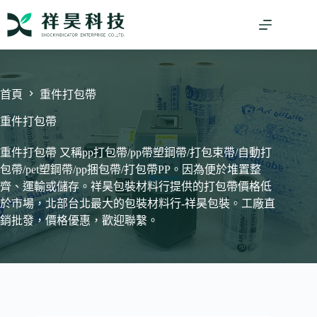
跳
至
主
要
內
容
首頁
重件打包帶
重件打包帶
重件打包帶 又稱pp打包帶/pp帶塑鋼帶/打包束帶/自動打
包帶/pet塑鋼帶/pp捆包帶/打包帶PP。因為便於堆置整
齊、運輸或儲存。祥昊包裝材料行提供的打包帶價格低
於市場，北部台北最大的包裝材料行-祥昊包裝。工廠直
銷批發，價格優惠，歡迎聯繫。