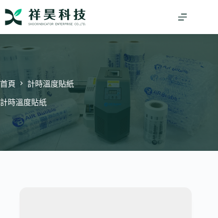
跳
至
主
要
內
容
首頁
計時溫度貼紙
計時溫度貼紙