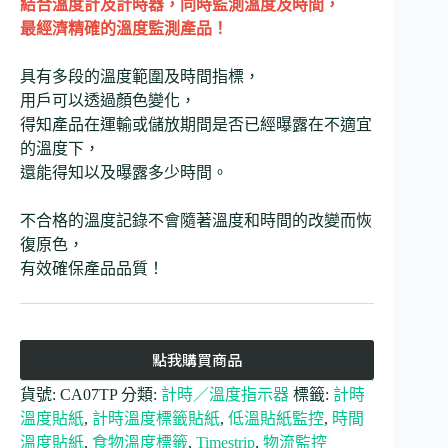
結合溫度計及計時器，同時監測溫度及時間，
最經濟精確的溫度監測產品！
具有多段的溫度範圍及時間指標，
用戶可以透過顏色變化，
得知產品在運輸或儲放期間是否已經曝露在不適宜
的溫度下，
還能得知以及曝露多少時間。
不合格的溫度記錄不會隨著溫度和時間的改變而恢
復原色，
有效確保產品品質！
點我購買商品
貨號:
CA07TP
分類:
計時／溫度指示器
標籤:
計時
溫度貼紙
,
計時溫度標籤貼紙
,
低溫貼紙監控
,
時間
溫度貼紙
,
食物溫度標籤
,
Timestrip
,
物流監控