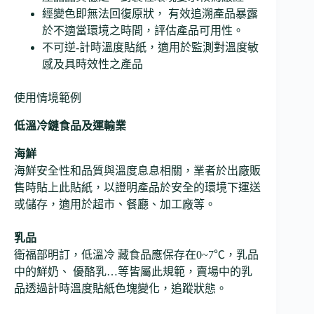
經變色即無法回復原狀， 有效追溯產品暴露
於不適當環境之時間，評估產品可用性。
不可逆-計時溫度貼紙，適用於監測對溫度敏
感及具時效性之產品
使用情境範例
低溫冷鏈食品及運輸業
海鮮
海鮮安全性和品質與溫度息息相關，業者於出廠販
售時貼上此貼紙，以證明產品於安全的環境下運送
或儲存，適用於超市、餐廳、加工廠等。
乳品
衛福部明訂，低溫冷 藏食品應保存在0~7℃，乳品
中的鮮奶、 優酪乳…等皆屬此規範，賣場中的乳
品透過計時溫度貼紙色塊變化，追蹤狀態。