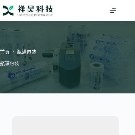
跳
至
主
要
內
容
首頁
瓶罐包裝
瓶罐包裝