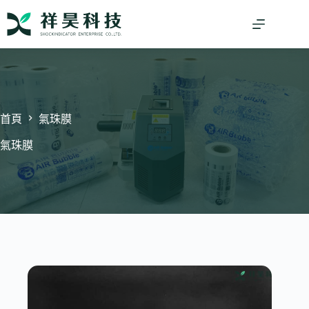
跳
至
主
要
內
容
首頁
氣珠膜
氣珠膜