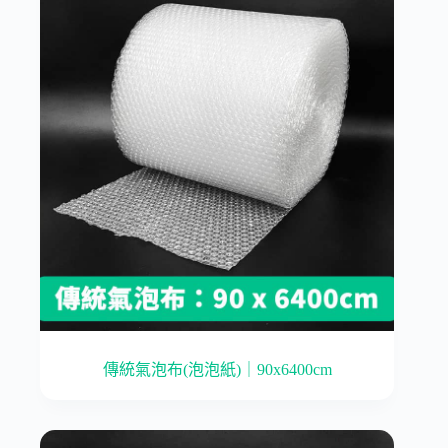
傳統氣泡布(泡泡紙)｜90x6400cm