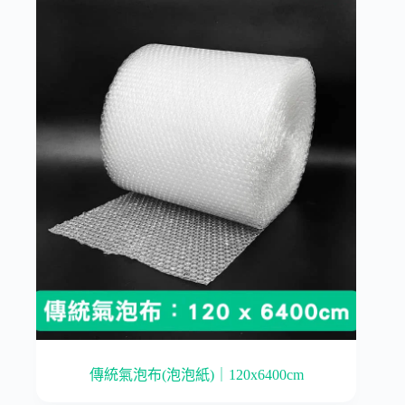
傳統氣泡布(泡泡紙)｜120x6400cm