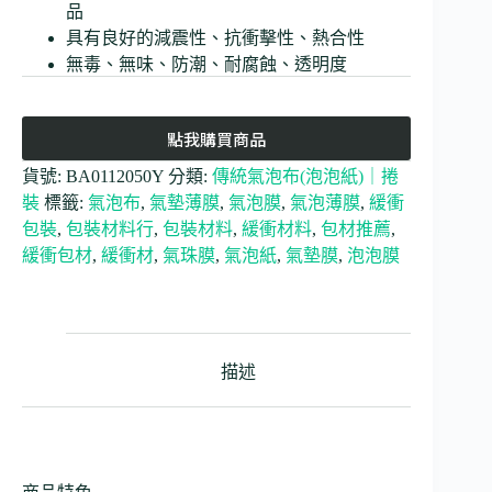
品
具有良好的減震性、抗衝擊性、熱合性
無毒、無味、防潮、耐腐蝕、透明度
點我購買商品
貨號:
BA0112050Y
分類:
傳統氣泡布(泡泡紙)｜捲
裝
標籤:
氣泡布
,
氣墊薄膜
,
氣泡膜
,
氣泡薄膜
,
緩衝
包裝
,
包裝材料行
,
包裝材料
,
緩衝材料
,
包材推薦
,
緩衝包材
,
緩衝材
,
氣珠膜
,
氣泡紙
,
氣墊膜
,
泡泡膜
描述