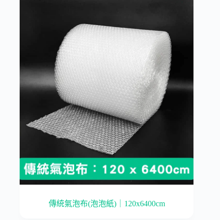
傳統氣泡布(泡泡紙)｜120x6400cm