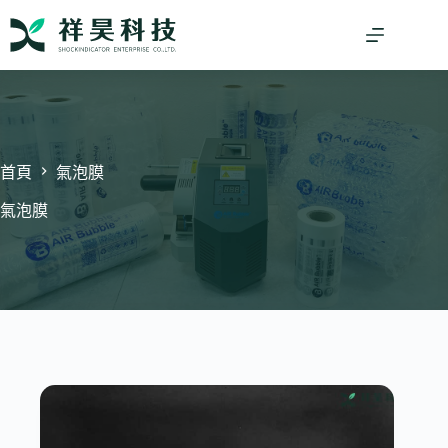
跳
至
主
要
內
容
首頁
氣泡膜
氣泡膜