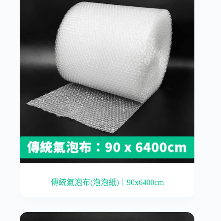
傳統氣泡布(泡泡紙)｜90x6400cm