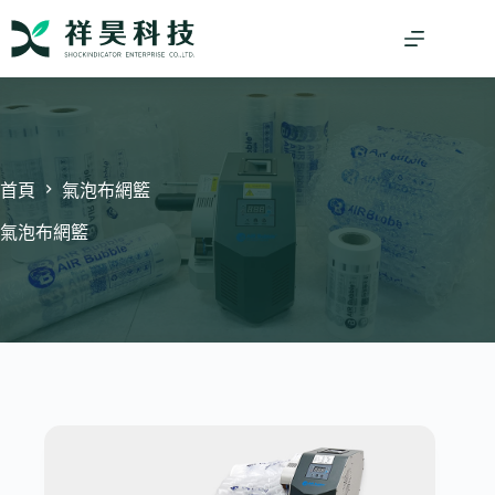
跳
至
主
要
內
容
首頁
氣泡布網籃
氣泡布網籃