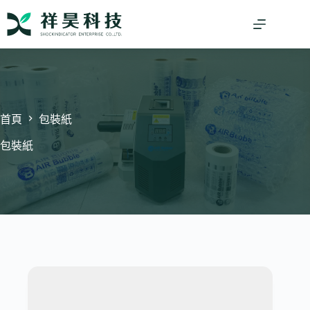
跳
至
主
要
內
容
首頁
包裝紙
包裝紙