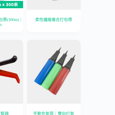
(300m)｜
柔性纖維複合打包帶
m
拉緊器
手動充氣筒｜雙向打氣