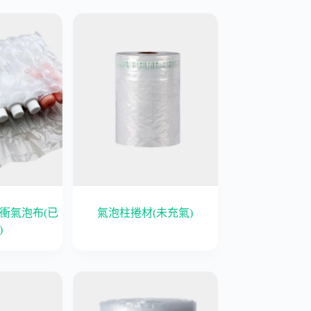
衝氣泡布(已
氣泡柱捲材(未充氣)
)