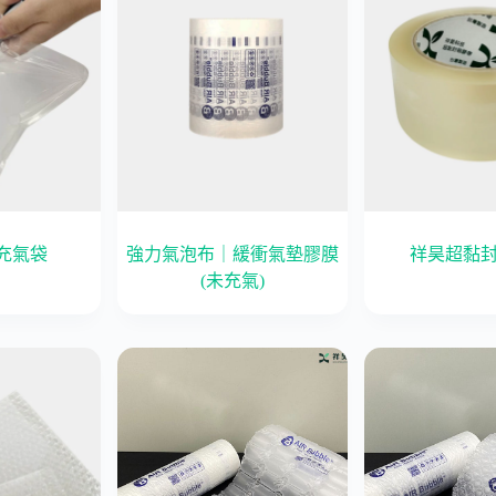
充氣袋
強力氣泡布｜緩衝氣墊膠膜
祥昊超黏
(未充氣)