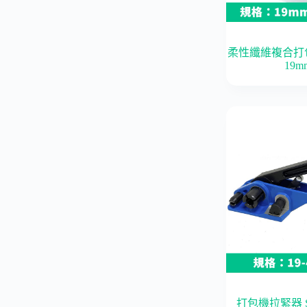
柔性纖維複合打包帶
19m
打包機拉緊器 SH