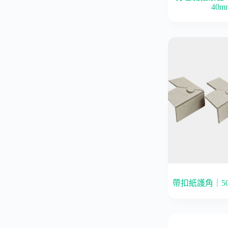
40m
帶扣紙護角｜50*