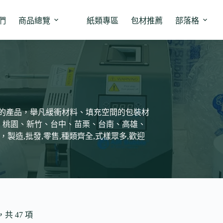
們
商品總覽
紙類專區
包材推薦
部落格
關的產品，舉凡緩衝材料、填充空間的包裝材
、桃園、新竹、台中、苗栗、台南、高雄、
製造,批發,零售,種類齊全,式樣眾多,歡迎
，共 47 項