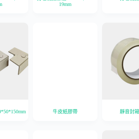
m
19mm
50*150mm
牛皮紙膠帶
靜音封