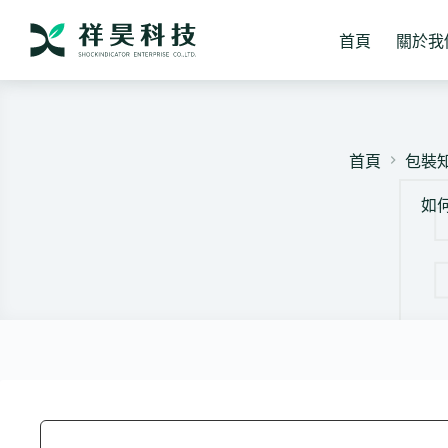
跳
至
首頁
關於我
主
要
內
容
首頁
包裝
如