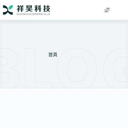
跳
至
主
要
內
容
首頁