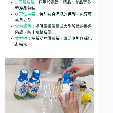
L 形氣柱
袋
：適用於電器、精品、食品等多
種產品包裝
Q 形氣柱袋
：特別適合酒瓶的保護，包裹緊
密且安全
氣柱護
角
：提供電視螢幕或大型設備的邊角
防護，防止撞擊損傷
氣柱
捲
：多種尺寸供選擇，靈活應對各種包
裝需求