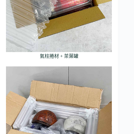
氣柱捲材 + 茶葉罐