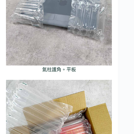
氣柱護角 + 平板