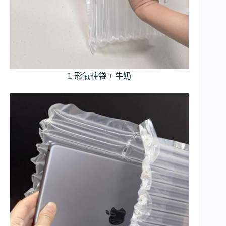
L 形氣柱袋 + 牛奶