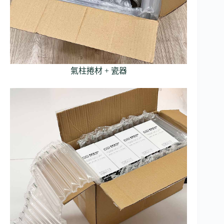
氣柱捲材 + 瓷器