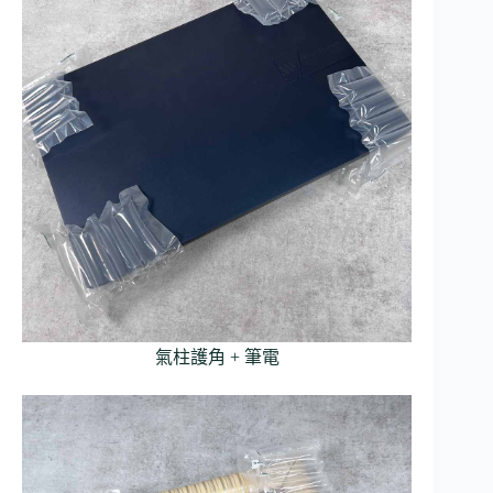
氣柱護角 + 筆電