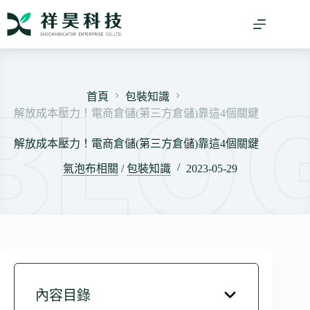
跳
至
主
要
內
容
首頁
包裝知識
解放成本壓力！電商倉儲(第三方倉儲)靠這4個關鍵
解放成本壓力！電商倉儲(第三方倉儲)靠這4個關鍵
氣泡布相關
/
包裝知識
2023-05-29
內容目錄