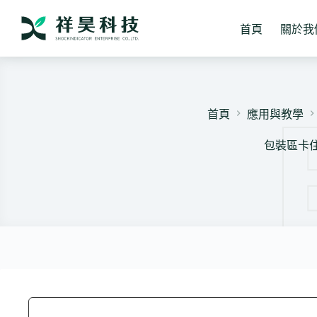
跳
至
首頁
關於我
主
要
內
容
首頁
應用與教學
包裝區卡