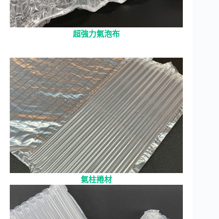
超強力氣泡布
氣柱捲材