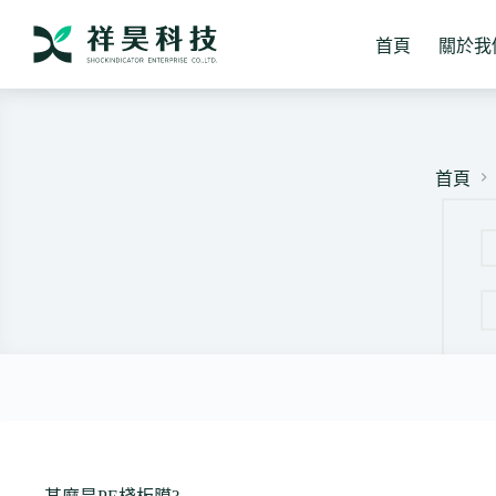
跳
至
首頁
關於我
主
要
內
容
首頁