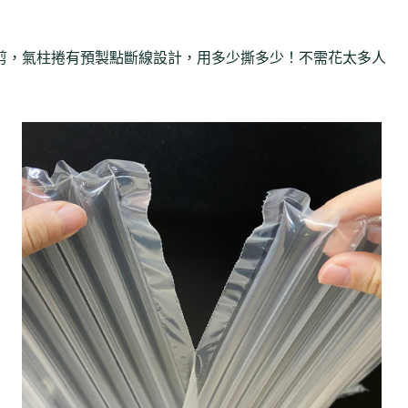
剪，氣柱捲有預製點斷線設計，用多少撕多少！不需花太多人