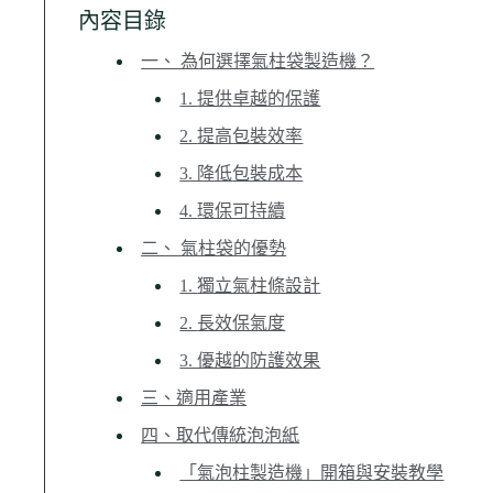
內容目錄
一、 為何選擇氣柱袋製造機？
1. 提供卓越的保護
2. 提高包裝效率
3. 降低包裝成本
4. 環保可持續
二、 氣柱袋的優勢
1. 獨立氣柱條設計
2. 長效保氣度
3. 優越的防護效果
三、適用產業
四、取代傳統泡泡紙
「氣泡柱製造機」開箱與安裝教學