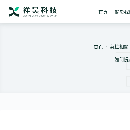
跳
至
首頁
關於我
主
要
內
容
首頁
氣柱相關
如何提