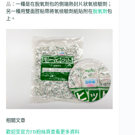
品
：一種是在脫氧劑包的側端熱封片狀氧檢驗劑；
另一種用雙面腔粘帶將氧檢驗劑紙貼附在
脫氧劑
包
上。
相關文章
歡迎至官方FB粉絲頁查看更多資料