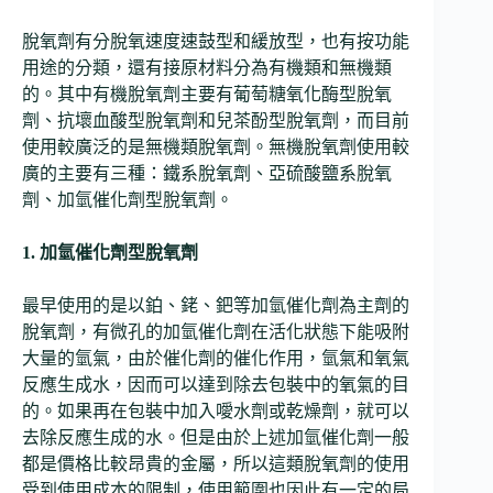
脫氧劑有分脫氧速度速鼓型和緩放型，也有按功能
用途的分類，還有接原材料分為有機類和無機類
的。其中有機脫氧劑主要有葡萄糖氧化酶型脫氧
劑、抗壞血酸型脫氧劑和兒茶酚型脫氧劑，而目前
使用較廣泛的是無機類脫氧劑。無機脫氧劑使用較
廣的主要有三種：鐵系脫氧劑、亞硫酸鹽系脫氧
劑、加氫催化劑型脫氧劑。
1. 加氫催化劑型脫氧劑
最早使用的是以鉑、銠、鈀等加氫催化劑為主劑的
脫氧劑，有微孔的加氫催化劑在活化狀態下能吸附
大量的氫氣，由於催化劑的催化作用，氫氣和氧氣
反應生成水，因而可以達到除去包裝中的氧氣的目
的。如果再在包裝中加入噯水劑或乾燥劑，就可以
去除反應生成的水。但是由於上述加氫催化劑一般
都是價格比較昂貴的金屬，所以這類脫氧劑的使用
受到使用成本的限制，使用範圍也因此有一定的局