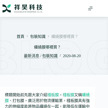
跳
至
主
要
內
容
首頁
包裝知識
纏繞膜哪裡買？
纏繞膜哪裡買？
最新消息
/
包裝知識
2020-08-20
標題開始前先跟大家介紹
棧板膜
，
棧板膜
又稱
纏繞
膜
、打包膜，廣泛用於物流運輸業，棧板膜具有強
力的伸縮度能將物品纏繞在一起，能降低在運輸中