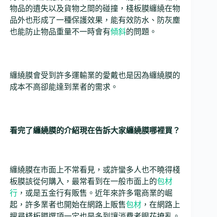
物品的遺失以及貨物之間的碰撞，棧板膜纏繞在物
品外也形成了一種保護效果，能有效防水、防灰塵
也能防止物品重量不一時會有
傾斜
的問題。
纏繞膜會受到許多運輸業的愛戴也是因為纏繞膜的
成本不高卻能達到業者的需求。
看完了纏繞膜的介紹現在告訴大家纏繞膜哪裡買？
纏繞膜在市面上不常看見，或許蠻多人也不曉得棧
板膜該從何購入，最常看到在一般市面上的
包材
行
，或是五金行有販售。近年來許多電商業的崛
起，許多業者也開始在網路上販售
包材
，在網路上
搜尋棧板膜選項一定也是多到讓消費者眼花撩亂。